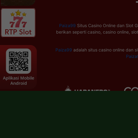
Paiza99
Situs Casino Online dan Slot 
berikan seperti casino, casino online, s
Paiza99
adalah situs casino online dan s
Paiza