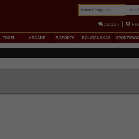
Obrolan
Pen
TOGEL
ARCADE
E-SPORTS
BOLATANGKAS
SPORTSBO